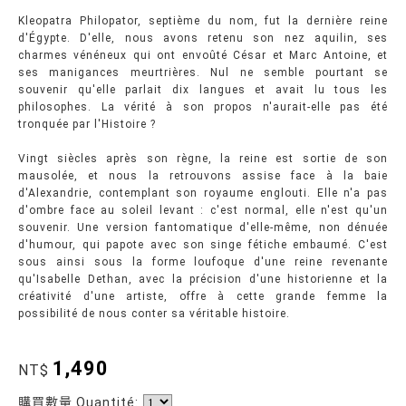
Kleopatra Philopator, septième du nom, fut la dernière reine
d'Égypte. D'elle, nous avons retenu son nez aquilin, ses
charmes vénéneux qui ont envoûté César et Marc Antoine, et
ses manigances meurtrières. Nul ne semble pourtant se
souvenir qu'elle parlait dix langues et avait lu tous les
philosophes. La vérité à son propos n'aurait-elle pas été
tronquée par l'Histoire ?
Vingt siècles après son règne, la reine est sortie de son
mausolée, et nous la retrouvons assise face à la baie
d'Alexandrie, contemplant son royaume englouti. Elle n'a pas
d'ombre face au soleil levant : c'est normal, elle n'est qu'un
souvenir. Une version fantomatique d'elle-même, non dénuée
d'humour, qui papote avec son singe fétiche embaumé. C'est
sous ainsi sous la forme loufoque d'une reine revenante
qu'Isabelle Dethan, avec la précision d'une historienne et la
créativité d'une artiste, offre à cette grande femme la
possibilité de nous conter sa véritable histoire.
1,490
NT$
購買數量 Quantité: