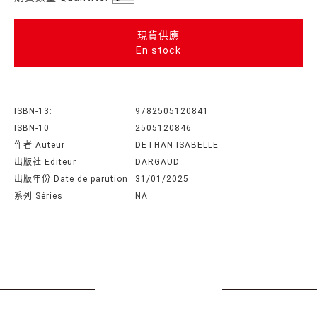
現貨供應
En stock
ISBN-13:
9782505120841
ISBN-10
2505120846
作者 Auteur
DETHAN ISABELLE
出版社 Editeur
DARGAUD
出版年份 Date de parution
31/01/2025
系列 Séries
NA