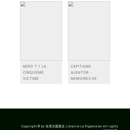
NERO T.1 LA
CAPITAINE
CINQUIEME
ALBATOR -
VICTIME
MEMOIRES DE
L'ARCADIA - TOME
1
Copyright © by 信鴿法國書店 Librairie Le Pigeonnier All rights