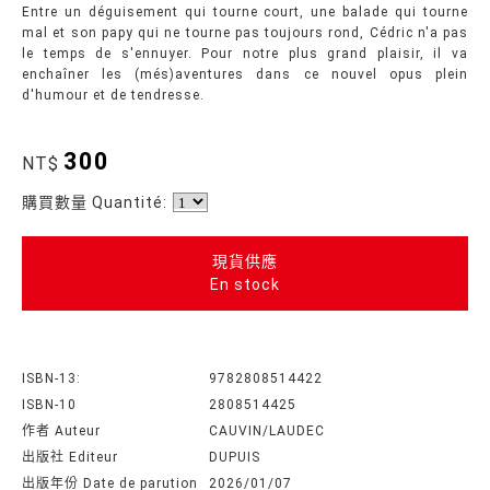
Entre un déguisement qui tourne court, une balade qui tourne
mal et son papy qui ne tourne pas toujours rond, Cédric n'a pas
le temps de s'ennuyer. Pour notre plus grand plaisir, il va
enchaîner les (més)aventures dans ce nouvel opus plein
d'humour et de tendresse.
300
NT$
購買數量 Quantité:
現貨供應
En stock
ISBN-13:
9782808514422
ISBN-10
2808514425
作者 Auteur
CAUVIN/LAUDEC
出版社 Editeur
DUPUIS
出版年份 Date de parution
2026/01/07