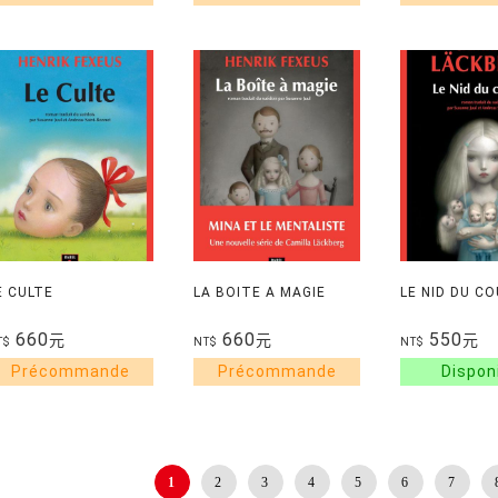
E CULTE
LA BOITE A MAGIE
LE NID DU C
660
660
550
元
元
元
T$
NT$
NT$
1
2
3
4
5
6
7