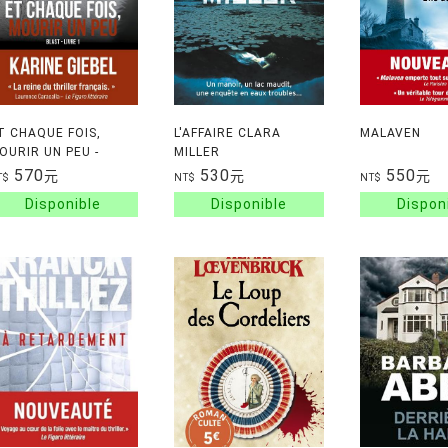
T CHAQUE FOIS,
L'AFFAIRE CLARA
MALAVEN
OURIR UN PEU -
MILLER
IVRE 1 BLAST
570
530
550
元
元
元
T$
NT$
NT$