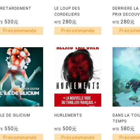
 RETARDEMENT
LE LOUP DES
DERRIERE LA 
CORDELIERS
PRIX DECOU
530
280
280
元
元
元
T$
NT$
NT$
'ILE DE SILICIUM
HURLEMENTS
DANS LA TOI
TEMPS
550
500
580
元
元
元
T$
NT$
NT$