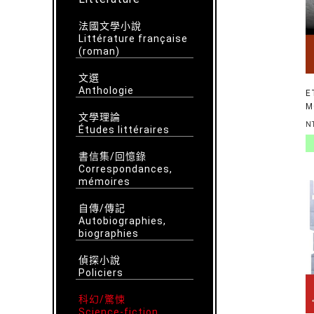
法國文學小說
Littérature française
(roman)
文選
Anthologie
E
M
文學理論
L
N
Études littéraires
書信集/回憶錄
Correspondances,
mémoires
自傳/傳記
Autobiographies,
biographies
偵探小說
Policiers
科幻/驚悚
Science-fiction,