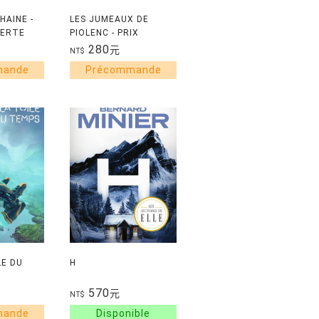
HAINE -
LES JUMEAUX DE
VERTE
PIOLENC - PRIX
DECOUVERTE
280
元
NT$
LE DU
H
570
元
NT$