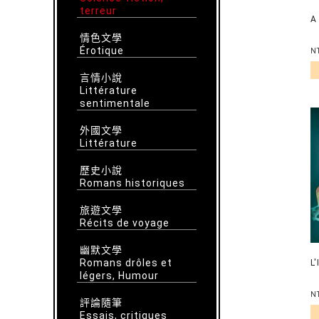
terreur
A
情色文學
Érotique
N
言情小說
Littérature
sentimentale
外國文學
Littérature
歷史小說
Romans historiques
旅遊文學
Récits de voyage
幽默文學
Romans drôles et
L
légers, Humour
N
評論隨筆
Essais, critiques