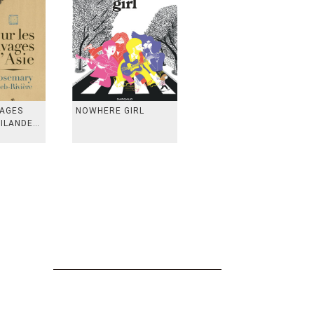
VAGES
NOWHERE GIRL
AILANDE,
 TAIWAN,