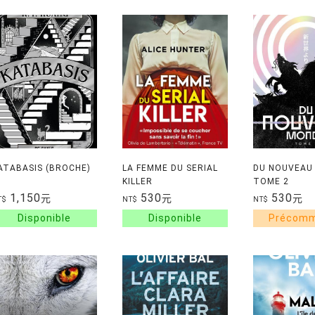
ATABASIS (BROCHE)
LA FEMME DU SERIAL
DU NOUVEAU 
KILLER
TOME 2
1,150
530
530
元
元
元
T$
NT$
NT$