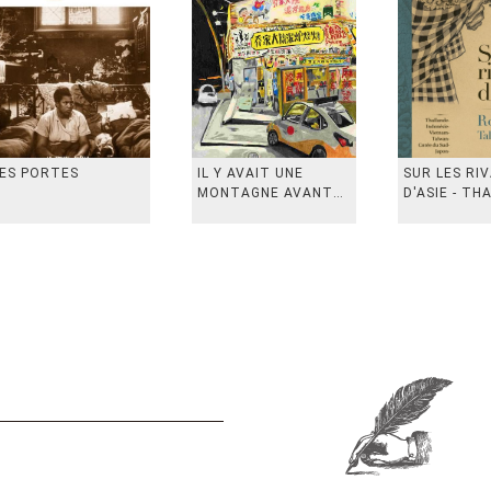
ES PORTES
IL Y AVAIT UNE
SUR LES RI
MONTAGNE AVANT
D'ASIE - TH
从前有座山
INDONESIE,
VIETN