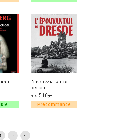
OUCOU
L'EPOUVANTAIL DE
DRESDE
510
元
NT$
8
>
>>