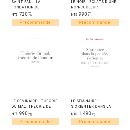
SAINT PAUL. LA
LE NOIR - ECLATS D'UNE
FONDATION DE
NON-COULEUR
L'UNIVERSALISME
720
990
元
元
NT$
NT$
LE SEMINAIRE - THEORIE
LE SEMINAIRE :
DU MAL, THEORIE DE
S'ORIENTER DANS LA
L'AMOUR (1990-1991)
PENSEE, S'ORIENTER
990
1,490
元
元
NT$
NT$
DANS L'EXISTENCE
(2004-2007)