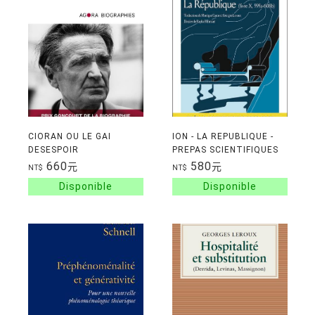
CIORAN OU LE GAI
ION - LA REPUBLIQUE -
DESESPOIR
PREPAS SCIENTIFIQUES
2026-2027
660
580
元
元
NT$
NT$