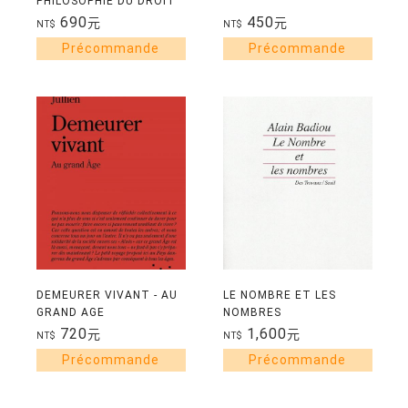
PHILOSOPHIE DU DROIT
690
450
元
元
NT$
NT$
DEMEURER VIVANT - AU
LE NOMBRE ET LES
GRAND AGE
NOMBRES
720
1,600
元
元
NT$
NT$