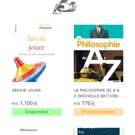
SAVOIR JOUER
LA PHILOSOPHIE DE A A
Z (NOUVELLE EDITION) -
LES AUTEURS, LES
1,100
770
元
元
NT$
NT$
OEUVRES ET LES
NOTIONS EN PHILO