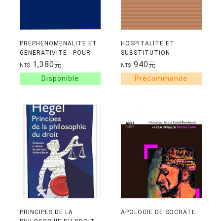
PREPHENOMENALITE ET
HOSPITALITE ET
GENERATIVITE - POUR
SUBSTITUTION -
UNE NOUVELLE
DERRIDA, LEVINAS,
1,380
940
元
元
NT$
NT$
PHENOMENOLOGIE
MASSIGNON
THEORIQUE
PRINCIPES DE LA
APOLOGIE DE SOCRATE