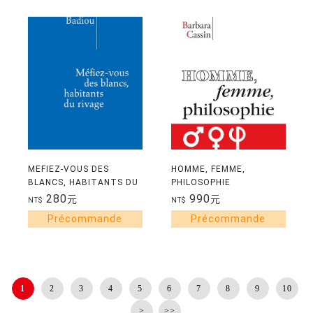
MEFIEZ-VOUS DES
HOMME, FEMME,
BLANCS, HABITANTS DU
PHILOSOPHIE
RIVAGE !
280
990
元
元
NT$
NT$
1
2
3
4
5
6
7
8
9
10
>
>>