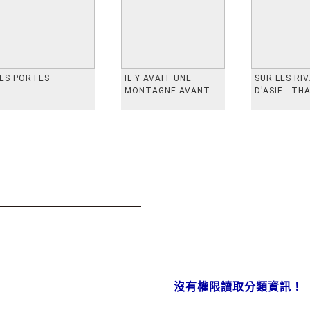
ES PORTES
IL Y AVAIT UNE
SUR LES RI
MONTAGNE AVANT
D'ASIE - TH
从前有座山
INDONESIE,
VIETN
沒有權限讀取分類資訊！