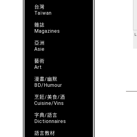
台灣
Taïwan
雜誌
Magazines
L
亞洲
Asie
藝術
Art
漫畫/幽默
BD/Humour
烹飪/美食/酒
Cuisine/Vins
字典/語言
Dictionnaires
語言教材