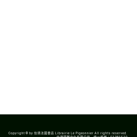
Copyright © by 信鴿法國書店 Librairie Le Pigeonnier All rights reserved.