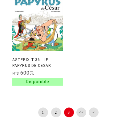
ASTERIX T.36 : LE
PAPYRUS DE CESAR
600
元
NT$
1
2
3
<<
<