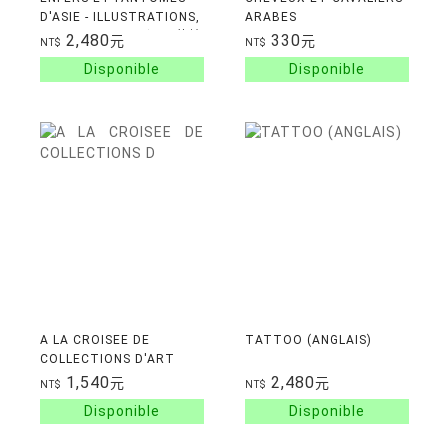
D'ASIE - ILLUSTRATIONS,
ARABES
NOIR ET BLANC (亞洲的地
2,480
330
元
元
NT$
NT$
獄與幽魂 展覽圖錄)
A LA CROISEE DE
TATTOO (ANGLAIS)
COLLECTIONS D'ART
ENTRE ASIE ET
1,540
2,480
元
元
NT$
NT$
OCCIDENT - DU XIXE
SIECLE A NOS JOURS