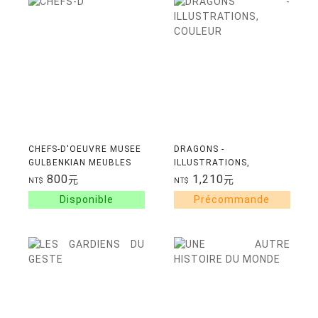
CHEFS-D'OEUVRE MUSEE
DRAGONS -
GULBENKIAN MEUBLES
ILLUSTRATIONS,
ET OBJETS ROYAUX DU
COULEUR
800
1,210
元
元
NT$
NT$
XVIIIEME SIECLE
FRANCAIS