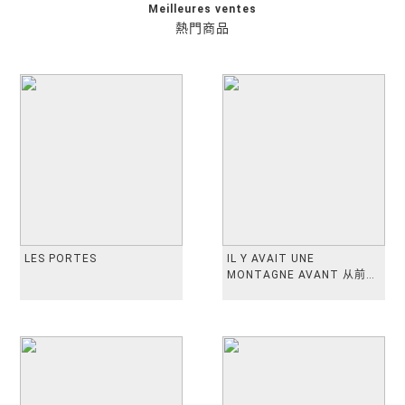
Meilleures ventes
熱門商品
LES PORTES
IL Y AVAIT UNE
MONTAGNE AVANT 从前有
座山