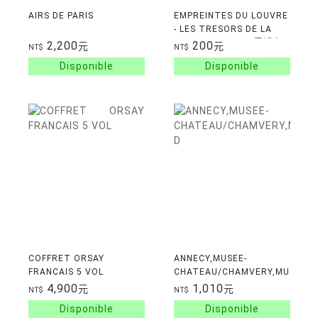
AIRS DE PARIS
EMPREINTES DU LOUVRE
- LES TRESORS DE LA
CHALCOGRAPHIE 羅浮宮
2,200
200
元
元
NT$
NT$
的指紋 銅版畫部國寶收藏
COFFRET ORSAY
ANNECY,MUSEE-
FRANCAIS 5 VOL
CHATEAU/CHAMVERY,MUSEEES
D'ART ET
4,900
1,010
元
元
NT$
NT$
D'HISTOIRE/AIX-LES-
BAINS,MUSEE