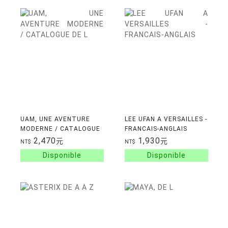
UAM, UNE AVENTURE
LEE UFAN A VERSAILLES -
MODERNE / CATALOGUE
FRANCAIS-ANGLAIS
DE L'EXPOSITION
2,470
1,930
元
元
NT$
NT$