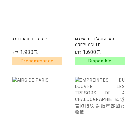
ASTERIX DE A A Z
MAYA, DE L'AUBE AU
CREPUSCULE :
COLLECTIONS
1,930
1,600
元
元
NT$
NT$
NATIONALES DU
GUATEMALA