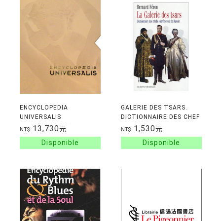
ENCYCLOPEDIA
GALERIE DES TSARS.
UNIVERSALIS
DICTIONNAIRE DES CHEF
NOTIONNAIRES(VOL 1:
13,730
1,530
元
元
NT$
NT$
NOTIONS +VOL 2: IDEES
+1 INDEX) COFFRET