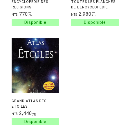
ENCYCLOPEDIE DES
TOUTES LES PLANCHES
RELIGIONS
DE L'ENCYCLOPEDIE
DIDEROT ET
770
2,980
元
元
NT$
NT$
D'ALEMBERT
GRAND ATLAS DES
ETOILES
2,440
元
NT$