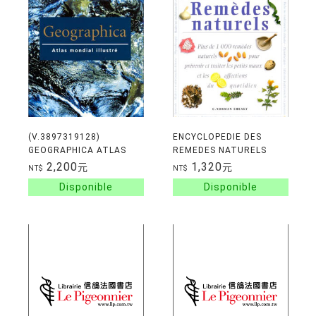
(V.3897319128)
ENCYCLOPEDIE DES
GEOGRAPHICA ATLAS
REMEDES NATURELS
MONDIAL ILLUSTRE
2,200
1,320
元
元
NT$
NT$