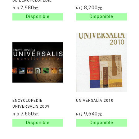
DE L'ENCYCLOPEDIE
DIDEROT ET
2,980
8,200
元
元
NT$
NT$
D'ALEMBERT
ENCYCLOPEDIE
UNIVERSALIA 2010
UNIVERSALIS 2009
7,650
9,640
元
元
NT$
NT$