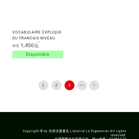
VOCABULAIRE EXPLIQUE
DU FRANCAIS NIVEAU
DEBUTANT 課本
1,450
元
NT$
1
2
3
<<
<
Copyright © by 信鴿法國書店 Librairie Le Pigeonnier All rights
reserved.