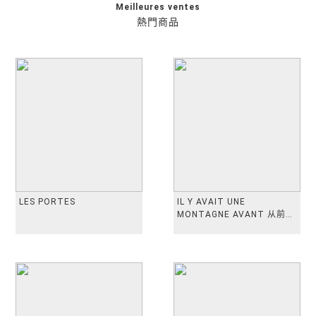
Meilleures ventes
熱門商品
LES PORTES
IL Y AVAIT UNE
MONTAGNE AVANT 从前有
座山