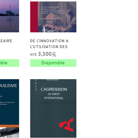
EAIRE.
DE L'INNOVATION A
L'UTILISATION DES
CE
NANOMATERIAUX - LE
3,300
元
NT$
CADRE NORMATIF DES
NANOTUBES DE
CARBONE