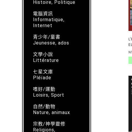
Histoire, Politique
電腦資訊
Informatique,
Internet
青少年/童書
L
Jeunesse, ados
E
R
N
文學小說
Littérature
七星文庫
Pléïade
嗜好/運動
Loisirs, Sport
自然/動物
Nature, animaux
宗教/神學靈修
Religions,