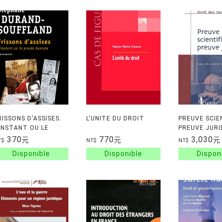
RISSONS D'ASSISES.
L'UNITE DU DROIT
PREUVE SCIE
'INSTANT OU LE
PREUVE JURI
ROCES BASCULE
370
770
3,030
元
元
元
T$
NT$
NT$