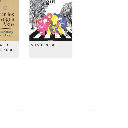
VAGES
NOWHERE GIRL
AILANDE,
 TAIWAN,