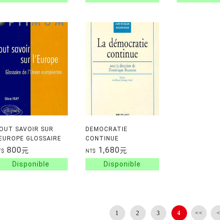
OUT SAVOIR SUR
DEMOCRATIE
'EUROPE GLOSSAIRE
CONTINUE
E L'UNION
800
1,680
元
元
T$
NT$
UROPEENNE
1
2
3
4
<<