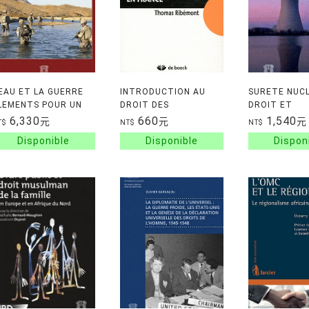
'EAU ET LA GUERRE
INTRODUCTION AU
SURETE NUCL
LEMENTS POUR UN
DROIT DES
DROIT ET
EGIME JURIDIQUE
ETRANGERS EN
GOUVERNAN
6,330
660
1,540
元
元
元
T$
NT$
NT$
FRANCE
MONDIALE