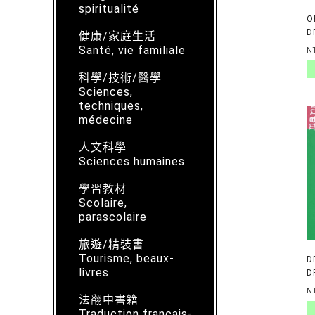
spiritualité
O
D
健康/家庭生活
L
Santé, vie familiale
N
E
N
科學/技術/醫學
Sciences,
techniques,
médecine
人文科學
Sciences humaines
學習教材
Scolaire,
parascolaire
旅遊/精裝書
Tourisme, beaux-
D
livres
D
C
N
法翻中書籍
E
Traduction français-