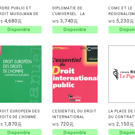
RDRE PUBLIC ET
DIPLOMATIE DE
L'OMC ET LE
ROIT MUSULMAN DE
L'UNIVERSEL : LA
REGIONALISM
A FAMILLE EN EUROPE
GUERRE FROIDE, LES
REGIONALISM
4,680
3,740
5,230
元
元
元
T$
NT$
NT$
T EN AFRIQUE DE
ETATS-UNIS ET LA
AFRICAIN
ORD
GENESE DE LA
DECLARATION
UNIVERSE
ROIT EUROPEEN DES
L'ESSENTIEL DU DROIT
LA PLACE DE 
ROITS DE L'HOMME :
INTERNATIONAL
DU CONTRAT
ONTENTIEUX
PUBLIC
GARANTIE DU
1,870
720
2,150
元
元
元
T$
NT$
NT$
UROPEEN
LA PROTECT
SOCIALE TOM