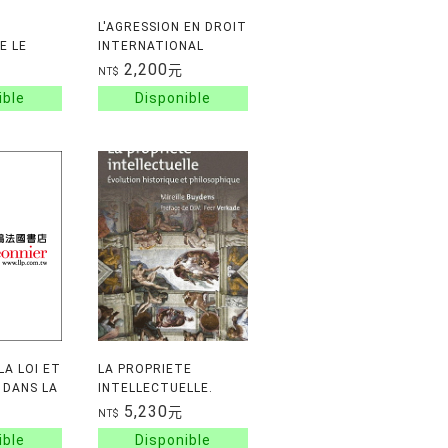
L'AGRESSION EN DROIT
E LE
INTERNATIONAL
E
2,200
元
NT$
LA LOI ET
LA PROPRIETE
 DANS LA
INTELLECTUELLE.
 DROIT A
EVOLUTION
5,230
元
NT$
ION
HISTORIQUE ET
E 1
PHILOSOPHIQUE