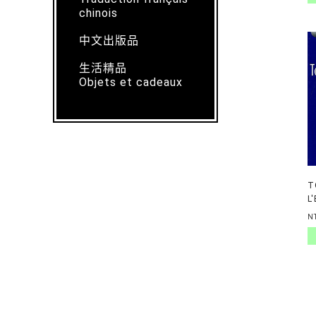
chinois
中文出版品
生活精品
Objets et cadeaux
T
L
D
N
E