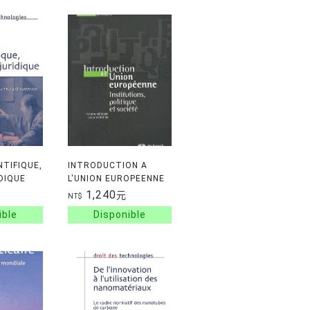
NTIFIQUE,
INTRODUCTION A
DIQUE
L'UNION EUROPEENNE
INSTITUTIONS,
1,240
元
NT$
POLITIQUES ET
SOCIETE