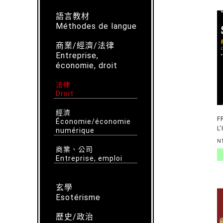
語言教材
Méthodes de langue
商業/經濟/法律
Entreprise,
économie, droit
法律
Droit
經濟
F
Économie/économie
L
numérique
P
N
商業、公司
Entreprise, emploi
玄學
Esotérisme
歷史/政治