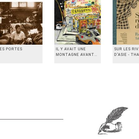
ES PORTES
IL Y AVAIT UNE
SUR LES RI
MONTAGNE AVANT
D'ASIE - TH
从前有座山
INDONESIE,
VIETN