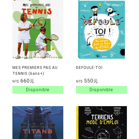
MES PREMIERS PAS AU
DEFOULE-TOI
TENNIS (6ans+)
660
550
元
元
NT$
NT$