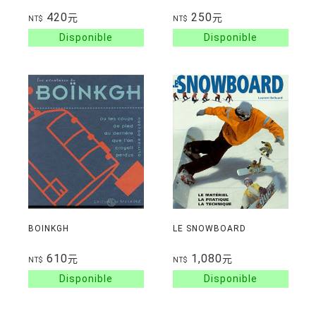
420
250
元
元
NT$
NT$
BOINKGH
LE SNOWBOARD
610
1,080
元
元
NT$
NT$