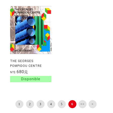
THE GEORGES
POMPIDOU CENTRE
PIANO-ROGERS (6ans+)
680
元
NT$
1
2
3
4
5
6
<<
<