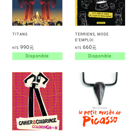
TITANS
TERRIENS, MODE
D'EMPLOI
990
660
元
元
NT$
NT$