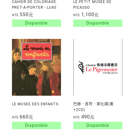
CAHIER DE COLORIAGE
LE PETIT MUSEE DE
PRET-A-PORTER - LUXE
PICASSO
550
1,100
元
元
NT$
NT$
LE MUSEE DES ENFANTS
巴赫．音符．萊比錫(書
+2CD)
660
490
元
元
NT$
NT$