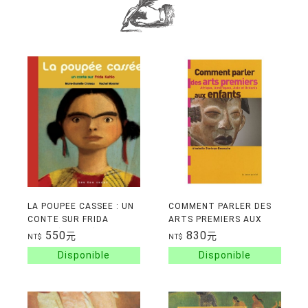
LA POUPEE CASSEE : UN
COMMENT PARLER DES
CONTE SUR FRIDA
ARTS PREMIERS AUX
KHALO(3-6 ans)
ENFANTS: AFRIQUE,
550
830
元
元
NT$
NT$
AMERIQUES, ASIE ET
OCEANIE (dès 6 ans)