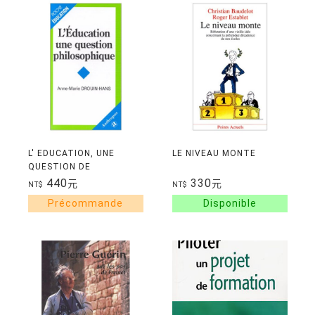
L' EDUCATION, UNE
LE NIVEAU MONTE
QUESTION DE
PHILOSOPHIE
440
330
元
元
NT$
NT$