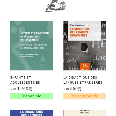
ENFANTS ET
LA DIDACTIQUE DES
ADOLESCENTS EN
LANGUES ETRANGERES
DISCUSSION
1,760
550
元
元
NT$
NT$
PHILOSOPHIQUE -
ANALYSE
PLURIDISCIPLINAIRE DU
CORPUS A(P)PRENDR