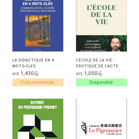
LA DIDACTIQUE EN 4
L'ECOLE DE LA VIE -
MOTS-CLES:
EROTIQUE DE L'ACTE
COMMUNICATION,
D'APPRENDRE
1,430
1,050
元
元
NT$
NT$
CULTURE,
METHODOLOGIE,
EVALUATION