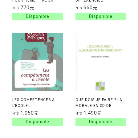
POUR REMETTRE EN
DIFFERENCIEE
ROUTE L'ASCENSEUR
770
660
元
元
NT$
NT$
ECONOMIQUE ET SOCIAL
LES COMPETENCES A
QUE DOIS JE FAIRE ? LA
L'ECOLE :
MORALE EN 3D DE
APPRENTISSAGE ET
L'ENSEIGNANT
1,050
1,490
元
元
NT$
NT$
EVALUATION