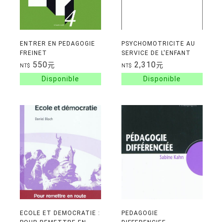
ENTRER EN PEDAGOGIE
PSYCHOMOTRICITE AU
FREINET
SERVICE DE L'ENFANT
NOTIONS ET
550
2,310
元
元
NT$
NT$
APPLICATIONS
PEDAGOGIQUES
ECOLE ET DEMOCRATIE :
PEDAGOGIE