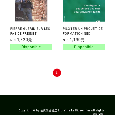
PIERRE GUERIN SUR LES
PILOTER UN PROJET DE
PAS DE FREINET
FORMATION NED
1,320
1,190
元
元
NT$
NT$
1
Copyright © by 信鴿法國書店 Librairie Le Pigeonnier All rights
reserved.