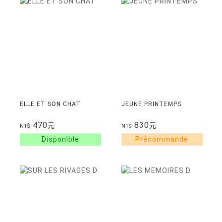
ELLE ET SON CHAT
JEUNE PRINTEMPS
470
830
元
元
NT$
NT$