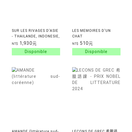
SUR LES RIVAGES D'ASIE
LES MEMOIRES D'UN
- THAILANDE, INDONESIE,
CHAT
TAIWAN, VIETN
1,930
510
元
元
NT$
NT$
AMANDE (littérature sud-
LECONS DE GREC 希臘語