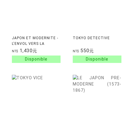
JAPON ET MODERNITE -
TOKYO DETECTIVE
L'ENVOL VERS LA
MODERNITE
1,430
550
元
元
NT$
NT$