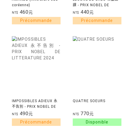
coréenne)
課 - PRIX NOBEL DE
LITTERATURE 2024
460
440
元
元
NT$
NT$
IMPOSSIBLES ADIEUX 永
QUATRE SOEURS
不告別 - PRIX NOBEL DE
LITTERATURE 2024
490
770
元
元
NT$
NT$