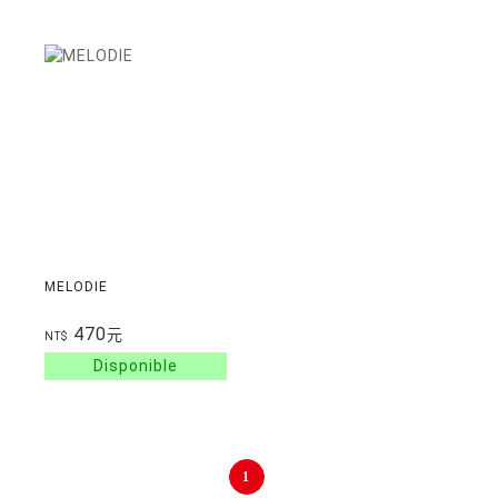
MELODIE
470
元
NT$
1