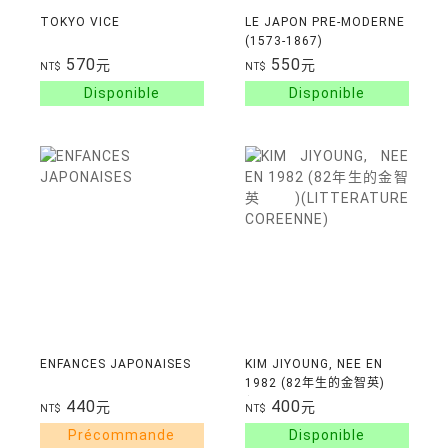
TOKYO VICE
LE JAPON PRE-MODERNE
(1573-1867)
570
550
元
元
NT$
NT$
ENFANCES JAPONAISES
KIM JIYOUNG, NEE EN
1982 (82年生的金智英)
(LITTERATURE
440
400
元
元
NT$
NT$
COREENNE)