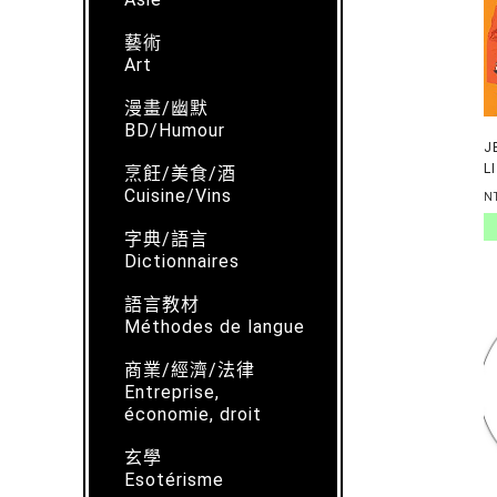
藝術
Art
漫畫/幽默
BD/Humour
J
L
烹飪/美食/酒
E
Cuisine/Vins
N
字典/語言
Dictionnaires
語言教材
Méthodes de langue
商業/經濟/法律
Entreprise,
économie, droit
玄學
Esotérisme