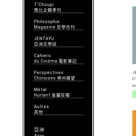
T'Choupi
喬比企鵝季刊
Philosophie
Magazine 哲學月刊
JENTAYU
亞洲文學誌
Cahiers
du Cinéma 電影筆記
Perspectives
J
Chinoises 神州展望
L
C
N
Métal
T
Hurlant 金屬狂嘯
Autres
其他
亞洲
Asie