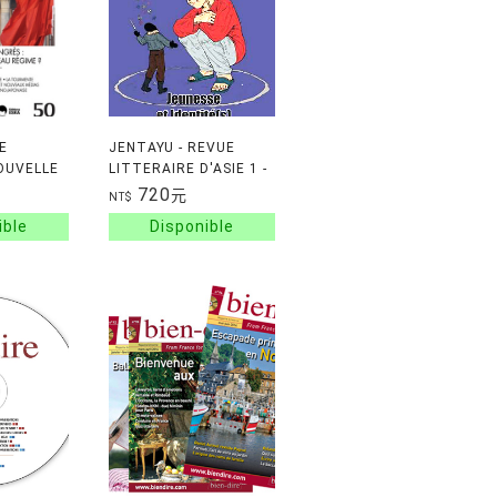
E
JENTAYU - REVUE
OUVELLE
LITTERAIRE D'ASIE 1 -
U
JEUNESSE ET
720
元
NT$
IDENTITE(S)