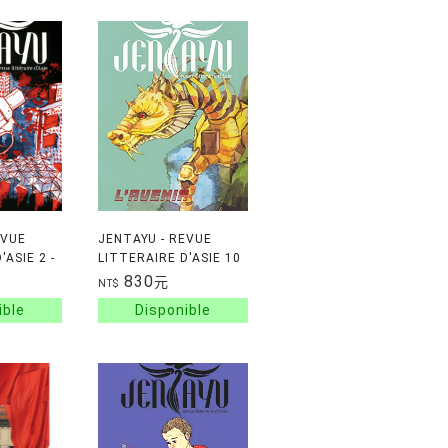
EVUE
JENTAYU - REVUE
'ASIE 2 -
LITTERAIRE D'ASIE 10
IOLENCE
- L'AVENIR
830
元
NT$