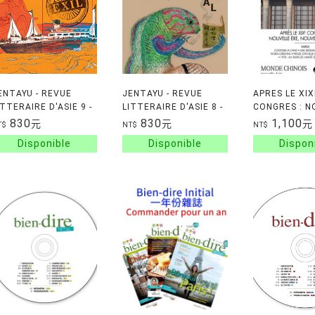
ENTAYU - REVUE
JENTAYU - REVUE
APRES LE XIX
ITTERAIRE D'ASIE 9 -
LITTERAIRE D'ASIE 8 -
CONGRES : N
XIL
ANIMAL
ERE, NOUVEA
830
830
1,100
元
元
元
T$
NT$
NT$
REGIME?