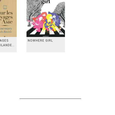
VAGES
NOWHERE GIRL
AILANDE,
 TAIWAN,