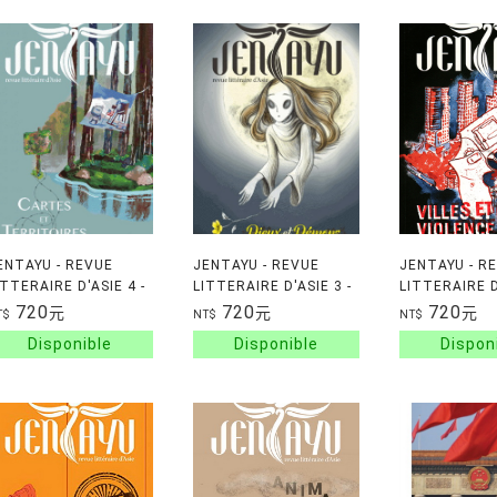
ENTAYU - REVUE
JENTAYU - REVUE
JENTAYU - R
ITTERAIRE D'ASIE 4 -
LITTERAIRE D'ASIE 3 -
LITTERAIRE D
ARTES ET
DIEUX ET DEMONS
VILLES ET V
720
720
720
元
元
元
T$
NT$
NT$
ERRITOIRES