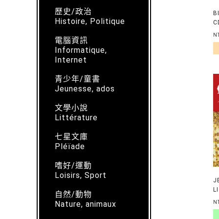
歷史/政治
B
Histoire, Politique
C
D
N
電腦資訊
C
Informatique,
Internet
青少年/童書
Jeunesse, ados
文學小說
Littérature
七星文庫
Pléïade
嗜好/運動
Loisirs, Sport
J
L
自然/動物
H
Nature, animaux
N
T