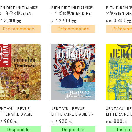
IEN-DIRE INITIAL雜誌
BIEN-DIRE INITIAL雜誌
BIEN-DIRE
D一年份預購/BIEN-
一年份預購/BIEN-DIRE
預購/BIEN-DIR
IRE INITIAL CD
INITIAL COMMANDE
COMMANDE P
3,400
2,900
3,400
元
元
元
T$
NT$
NT$
OMMANDE POUR 1AN
POUR 1AN
ENTAYU - REVUE
JENTAYU - REVUE
JENTAYU - R
ITTERAIRE D'ASIE
LITTERAIRE D'ASIE 7 -
LITTERAIRE D
ORS-SERIE 2 -
HISTOIRE ET MEMOIRE
WOKS ET MA
980
920
800
元
元
元
T$
NT$
NT$
HAILANDE