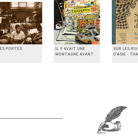
ES PORTES
IL Y AVAIT UNE
SUR LES RI
MONTAGNE AVANT
D'ASIE - TH
从前有座山
INDONESIE,
VIETN