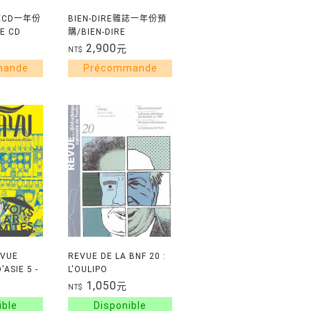
雜誌CD一年份
BIEN-DIRE雜誌一年份預
E CD
購/BIEN-DIRE
OUR 1AN
COMMANDE POUR 1AN
2,900
元
NT$
EVUE
REVUE DE LA BNF 20 :
'ASIE 5 -
L'OULIPO
RMITES
1,050
元
NT$