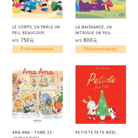
LE CORPS, CA PARLE UN
LA NAISSANCE, CA
PEU, BEAUCOUP,
INTRIGUE UN PEU,
ENORMEMENT
BEAUCOUP,
750
800
元
元
NT$
NT$
ENORMEMENT...
ANA ANA - TOME 22 -
PETIOTE FETE NOEL