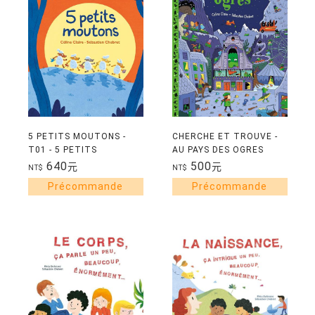
5 PETITS MOUTONS -
CHERCHE ET TROUVE -
T01 - 5 PETITS
AU PAYS DES OGRES
MOUTONS
640
500
元
元
NT$
NT$