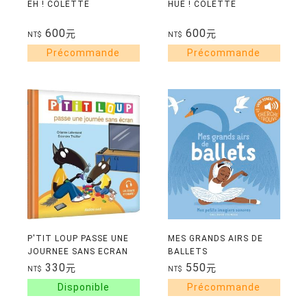
EH ! COLETTE
HUE ! COLETTE
600
600
元
元
NT$
NT$
P'TIT LOUP PASSE UNE
MES GRANDS AIRS DE
JOURNEE SANS ECRAN
BALLETS
330
550
元
元
NT$
NT$