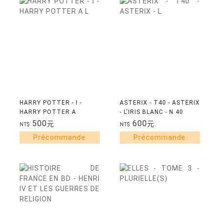
HARRY POTTER - I -
ASTERIX - T40 - ASTERIX
HARRY POTTER A
- L'IRIS BLANC - N 40
L'ECOLE DES SORCIERS -
500
600
元
元
NT$
NT$
EDITION 2023