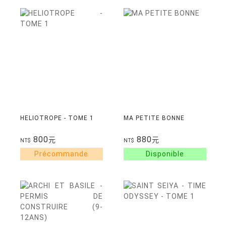
HELIOTROPE - TOME 1
MA PETITE BONNE
800
880
元
元
NT$
NT$