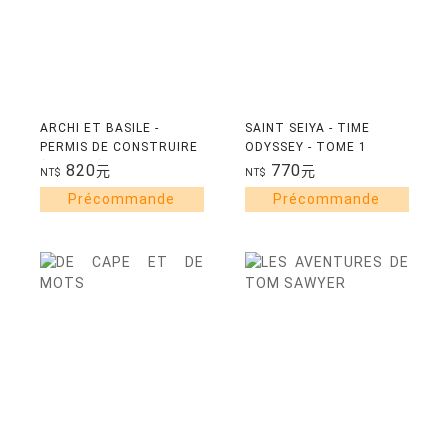
ARCHI ET BASILE -
SAINT SEIYA - TIME
PERMIS DE CONSTRUIRE
ODYSSEY - TOME 1
(9-12ANS)
820
770
元
元
NT$
NT$