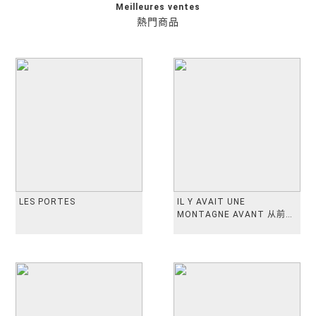
Meilleures ventes
熱門商品
LES PORTES
IL Y AVAIT UNE
MONTAGNE AVANT 从前有
座山