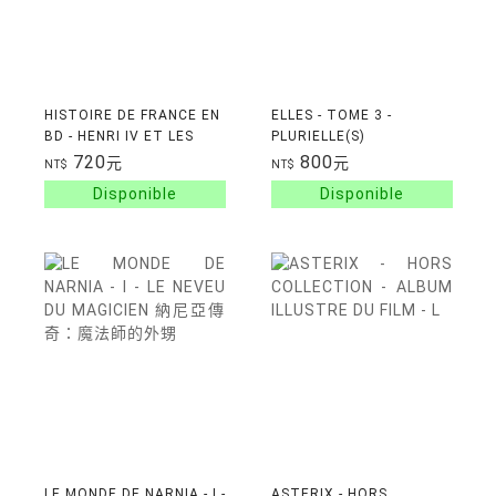
HISTOIRE DE FRANCE EN
ELLES - TOME 3 -
BD - HENRI IV ET LES
PLURIELLE(S)
GUERRES DE RELIGION
720
800
元
元
NT$
NT$
LE MONDE DE NARNIA - I -
ASTERIX - HORS