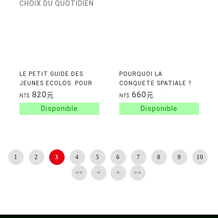
LE PETIT GUIDE DES
POURQUOI LA
JEUNES ECOLOS. POUR
CONQUETE SPATIALE ?
FAIRE LES BONS CHOIX
(COLL. POCQQ)
820
660
元
元
NT$
NT$
DU QUOTIDIEN
1
2
3
4
5
6
7
8
9
10
<<
<
>
>>