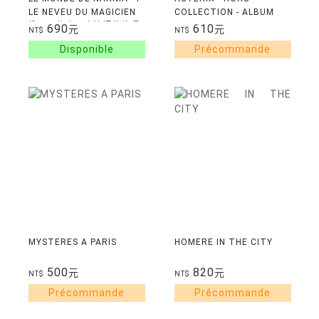
LE NEVEU DU MAGICIEN
COLLECTION - ALBUM
納尼亞傳奇：魔法師的外甥
ILLUSTRE DU FILM -
690
610
元
元
NT$
NT$
L'EMPIRE DU MILIEU
MYSTERES A PARIS
HOMERE IN THE CITY
500
820
元
元
NT$
NT$