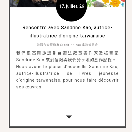
17. juillet. 26
Rencontre avec Sandrine Kao, autrice-
illustratrice d'origine taïwanaise
法籍台裔藝術家 Sandrine Kao 座談簽書會
我們很高興邀請到台裔法籍童書作家及插畫家
Sandrine Kao 來到信鴿與我們分享她的創作歷程。
Nous avons le plaisir d'accueillir Sandrine Kao,
autrice-illustratrice de livres jeunesse
d'origine taïwanaise, pour nous faire découvrir
ses œuvres.