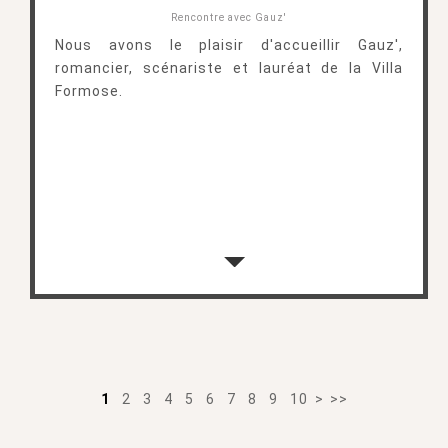
Rencontre avec Gauz'
Nous avons le plaisir d'accueillir Gauz',
romancier, scénariste et lauréat de la Villa
Formose.
1
2
3
4
5
6
7
8
9
10
>
>>