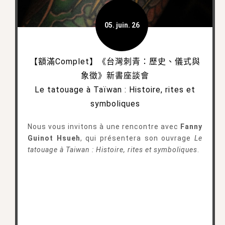
05. juin. 26
【額滿Complet】《台灣刺青：歷史、儀式與
象徵》新書座談會
Le tatouage à Taïwan : Histoire, rites et
symboliques
Nous vous invitons à une rencontre avec
Fanny
Guinot Hsueh
, qui présentera son ouvrage
Le
tatouage à Taiwan : Histoire, rites et symboliques
.