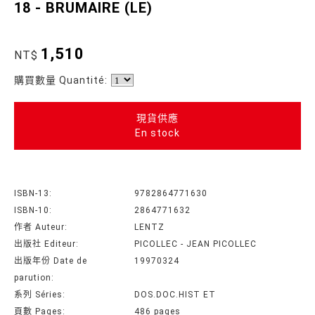
18 - BRUMAIRE (LE)
1,510
NT$
購買數量 Quantité:
現貨供應
En stock
ISBN-13:
9782864771630
ISBN-10:
2864771632
作者 Auteur:
LENTZ
出版社 Editeur:
PICOLLEC - JEAN PICOLLEC
出版年份 Date de
19970324
parution:
系列 Séries:
DOS.DOC.HIST ET
頁數 Pages:
486 pages