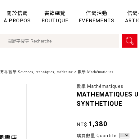
關於信鴿
書籍總覽
信鴿活動
信鴿
À PROPOS
BOUTIQUE
ÉVÉNEMENTS
ARTI
術/醫學 Sciences, techniques, médecine
>
數學 Mathématiques
數學 Mathématiques
MATHEMATIQUES U
SYNTHETIQUE
1,380
NT$
購買數量 Quantité: