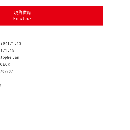
現貨供應
En stock
2804171513
4171515
stophe Jan
BOECK
2/07/07
n