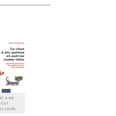
AT A SIX
ES ET
ES CASSE-
- 100 PETITS