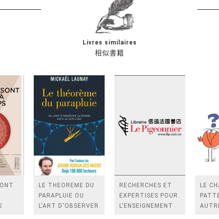
Livres similaires
相似書籍
SONT
LE THEOREME DU
RECHERCHES ET
LE CH
PARAPLUIE OU
EXPERTISES POUR
PATT
S
L'ART D'OBSERVER
L'ENSEIGNEMENT
AUTR
LE MONDE DANS LE
SCIENTIFIQUE
TETE 