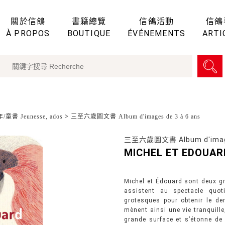
關於信鴿
書籍總覽
信鴿活動
信鴿
À PROPOS
BOUTIQUE
ÉVÉNEMENTS
ARTI
童書 Jeunesse, ados
>
三至六歲圖文書 Album d'images de 3 à 6 ans
三至六歲圖文書 Album d'images
MICHEL ET EDOUAR
Michel et Édouard sont deux g
assistent au spectacle quo
grotesques pour obtenir le d
mènent ainsi une vie tranquill
grande surface et s’étonne de c