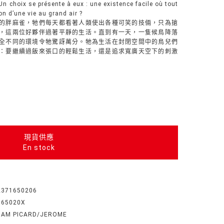
Un choix se présente à eux : une existence facile où tout
ion d’une vie au grand air ?
的胖麻雀，牠們每天都看著人類使出各種可笑的技倆，只為搶
，這兩位好夥伴過著平靜的生活。直到有一天，一隻候鳥降落
全不同的環境令牠驚訝萬分。牠為生活在封閉空間中的鳥兒們
：要繼續過飯來張口的輕鬆生活，還是追求寬廣天空下的刺激
現貨供應
En stock
2371650206
165020X
IAM PICARD/JEROME