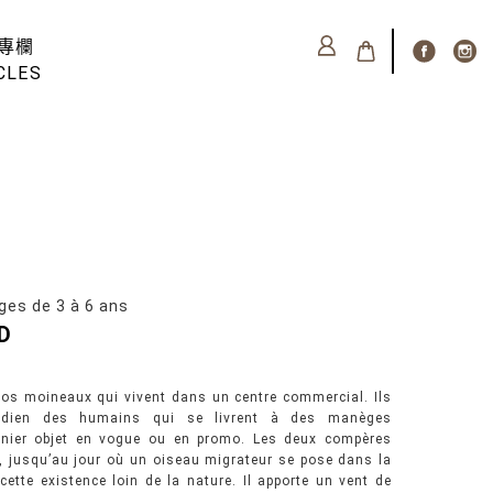
專欄
CLES
 de 3 à 6 ans
D
ros moineaux qui vivent dans un centre commercial. Ils
tidien des humains qui se livrent à des manèges
ernier objet en vogue ou en promo. Les deux compères
e, jusqu’au jour où un oiseau migrateur se pose dans la
ette existence loin de la nature. Il apporte un vent de