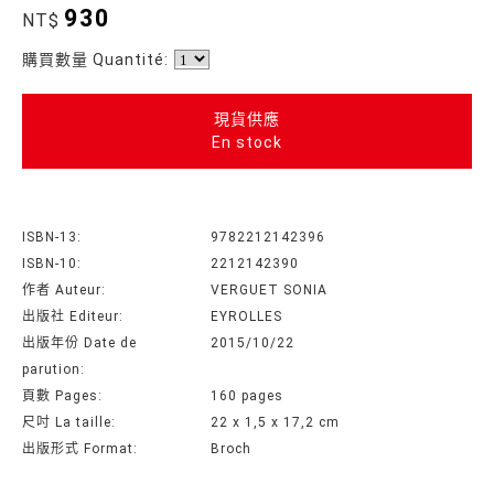
930
NT$
購買數量 Quantité:
現貨供應
En stock
ISBN-13:
9782212142396
ISBN-10:
2212142390
作者 Auteur:
VERGUET SONIA
出版社 Editeur:
EYROLLES
出版年份 Date de
2015/10/22
parution:
頁數 Pages:
160 pages
尺吋 La taille:
22 x 1,5 x 17,2 cm
出版形式 Format:
Broch