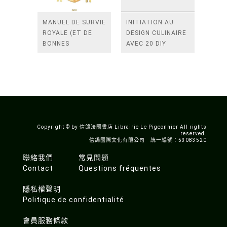
MANUEL DE SURVIE
INITIATION AU
ROYALE (ET DE
DESIGN CULINAIRE
BONNES
AVEC 20 DIY
MANIERES)
Copyright © by 信鴿法國書店 Librairie Le Pigeonnier All rights
reserved.
信鴿國際文化有限公司 統一編號：53083520
聯絡我們
常見問題
Contact
Questions fréquentes
隱私權聲明
Politique de confidentialité
會員服務條款