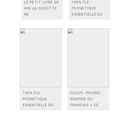
LE PETIT LIVRE DE
100% FLE -
KIKI LA COCOTTE
PHONETIQUE
NE
ESSENTIELLE DU
FRANCAIS B1/B2 -
LIVRE +
DIDIERFLE.APP
100% FLE -
FOCUS - PHONIE-
PHONETIQUE
GRAPHIE DU
ESSENTIELLE DU
FRANCAIS + CD
FRANCAIS A1/A2 -
AUDIO MP3 +
LIVRE +
CORRIGES
DIDIERFLE.APP