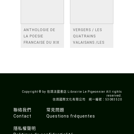
ANTHOLOGIE DE
VERGERS / LES
LA POESIE
QUATRAINS
FRANCAISE DU XIX
VALAISANS /LES
SIECLE (TOME 2-DE
ROSES /LES
BAUDELAIRE A
FENETRES
SAINT-POL-ROUX)
/TENDRES IMPOTS
A LA FRANCE
Copyright © by 信鴿法國書店 Librairie Le Pigeonnier All rights
reserved.
信鴿國際文化有限公司 統一編號：53083520
聯絡我們
常見問題
Contact
Questions fréquentes
隱私權聲明