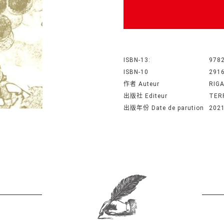
ISBN-13:
978
ISBN-10
291
作者 Auteur
RIG
出版社 Editeur
TER
出版年份 Date de parution
202