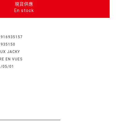
現貨供應
En stock
2916935157
6935150
AUX JACKY
RE EN VUES
1/05/01