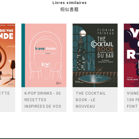
Livres similaires
相似書籍
ETTE
K-POP DRINKS - 30
THE COCKTAIL
VIGNE
RECETTES
BOOK - LE
100 F
INSPIREES DE VOS
NOUVEAU
FONT
GROUPES KPOP
CLASSIQUE DU BAR
DIFFE
PREFERES
LES V