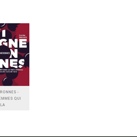
RONNES -
EMMES QUI
 LA
RENCE DANS
IG