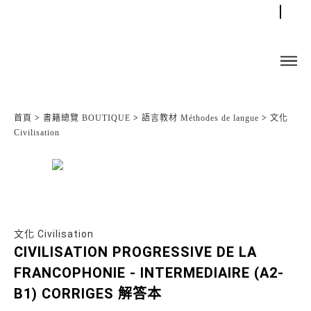
首頁
>
書籍總覽 BOUTIQUE
>
語言教材 Méthodes de langue
>
文化
Civilisation
文化 Civilisation
CIVILISATION PROGRESSIVE DE LA
FRANCOPHONIE - INTERMEDIAIRE (A2-
B1) CORRIGES 解答本