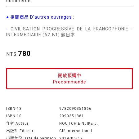
commerce.
● 相關商品 D'autres ouvrages :
-
CIVILISATION PROGRESSIVE DE LA FRANCOPHONIE -
INTERMEDIAIRE (A2-B1) 題目本
780
NT$
開放預購中
Precommande
ISBN-13:
9782090351866
ISBN-10
2090351861
作者 Auteur
NOUTCHIE NJIKE J.
出版社 Editeur
Clé International
出版年份 Date de parution
2019/06/12