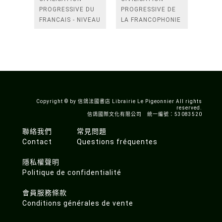
PROGRESSIVE DU
PROGRESSIVE DE
FRANCAIS - NIVEAU
LA FRANCOPHONIE
AVANCE B2-C1 +
- INTERMEDIAIRE
CD AUDIO 2E
(A2-B1) 題目本
EDITION AVEC 500
ACTIVITES 題目本
Copyright © by 信鴿法國書店 Librairie Le Pigeonnier All rights
reserved.
信鴿國際文化有限公司 統一編號：53083520
聯絡我們
常見問題
Contact
Questions fréquentes
隱私權聲明
Politique de confidentialité
會員服務條款
Conditions générales de vente