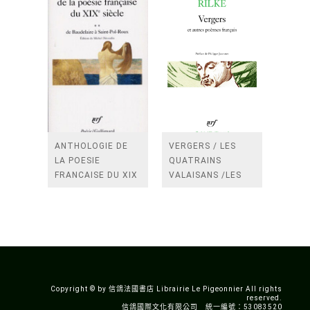
ANTHOLOGIE DE
VERGERS / LES
LA POESIE
QUATRAINS
FRANCAISE DU XIX
VALAISANS /LES
SIECLE (TOME 2-DE
ROSES /LES
BAUDELAIRE A
FENETRES
SAINT-POL-ROUX)
/TENDRES IMPOTS
A LA FRANCE
Copyright © by 信鴿法國書店 Librairie Le Pigeonnier All rights
reserved.
信鴿國際文化有限公司 統一編號：53083520