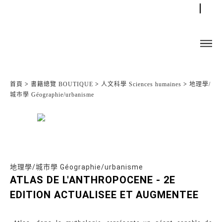
首頁
>
書籍總覽 BOUTIQUE
>
人文科學 Sciences humaines
>
地理學/
城市學 Géographie/urbanisme
地理學/城市學 Géographie/urbanisme
ATLAS DE L'ANTHROPOCENE - 2E
EDITION ACTUALISEE ET AUGMENTEE