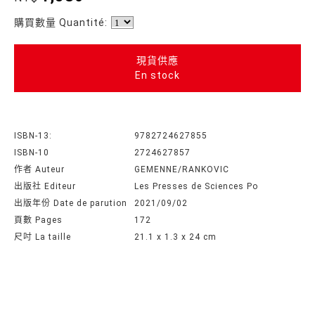
購買數量 Quantité:
現貨供應
En stock
ISBN-13:
9782724627855
ISBN-10
2724627857
作者 Auteur
GEMENNE/RANKOVIC
出版社 Editeur
Les Presses de Sciences Po
出版年份 Date de parution
2021/09/02
頁數 Pages
172
尺吋 La taille
21.1 x 1.3 x 24 cm