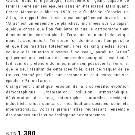
«Atlas, dans la mythologie, représente un géant capable de
tenir la Terre sur ses épaules sans en être écrasé. Mais quand
Gérard Mercator publie en 1538 ce qu'il décide d'appeler un
Atlas, le rapport des forces s'est complètement inversé : un
“Atlas” est un ensemble de planches, imprimées sur du papier,
quelque chose que l'on feuillette et que le cartographe tient
dans sa main ; ce n'est plus la Terre que l'on a sur le dos et qui
nous écrase, mais la Terre que l'on domine, que l'on possède
et que l'on maîtrise totalement. Près de cinq siècles après,
voilà que la situation s'inverse à nouveau_: paraît un “Atlas”
qui permet aux lecteurs de comprendre pourquoi il est tout à
fait vain de prétendre dominer, maîtriser, posséder la Terre, et
que le seul résultat de cette idée folle, c'est de risquer de se
trouver écrasé par Celle que personne ne peut porter sur ses
épaules.» Bruno Latour
Changement climatique, érosion de la biodiversité, évolution
démographique, urbanisation, pollution atmosphérique,
détérioration des sols, catastrophes naturelles, accidents
industriels, crises sanitaires, mobilisations sociales, sommets
internationaux… Voici le premier atlas réunissant l'ensemble
des données sur la crise écologique de notre temps.
1,380
NT$