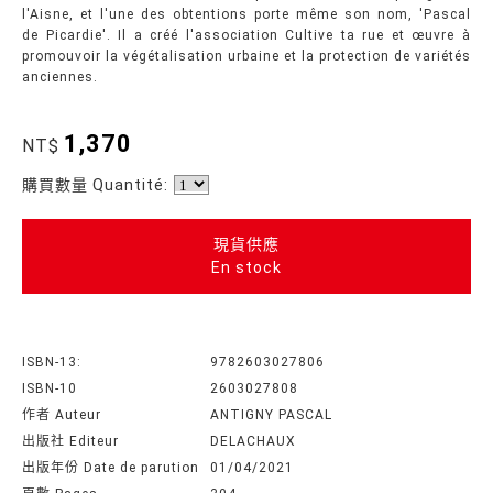
l'Aisne, et l'une des obtentions porte même son nom, 'Pascal
de Picardie'. Il a créé l'association Cultive ta rue et œuvre à
promouvoir la végétalisation urbaine et la protection de variétés
anciennes.
1,370
NT$
購買數量 Quantité:
現貨供應
En stock
ISBN-13:
9782603027806
ISBN-10
2603027808
作者 Auteur
ANTIGNY PASCAL
出版社 Editeur
DELACHAUX
出版年份 Date de parution
01/04/2021