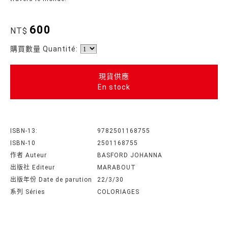
600
NT$
購買數量 Quantité:
現貨供應
En stock
ISBN-13:
9782501168755
ISBN-10
2501168755
作者 Auteur
BASFORD JOHANNA
出版社 Editeur
MARABOUT
出版年份 Date de parution
22/3/30
系列 Séries
COLORIAGES