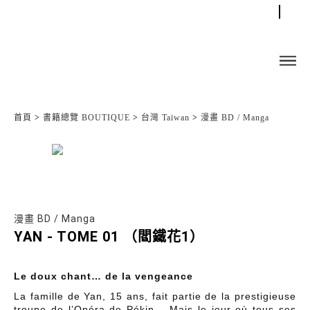
首頁
>
書籍總覽 BOUTIQUE
>
台灣 Taïwan
>
漫畫 BD / Manga
漫畫 BD / Manga
YAN - TOME 01 （閻鐵花1）
Le doux chant… de la vengeance
La famille de Yan, 15 ans, fait partie de la prestigieuse
troupe de l’Opéra de Pékin… Mais le jour où tous ses