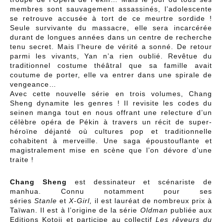
membres sont sauvagement assassinés, l’adolescente
se retrouve accusée à tort de ce meurtre sordide !
Seule survivante du massacre, elle sera incarcérée
durant de longues années dans un centre de recherche
tenu secret. Mais l’heure de vérité a sonné. De retour
parmi les vivants, Yan n’a rien oublié. Revêtue du
traditionnel costume théâtral que sa famille avait
coutume de porter, elle va entrer dans une spirale de
vengeance…
Avec cette nouvelle série en trois volumes, Chang
Sheng dynamite les genres ! Il revisite les codes du
seinen manga tout en nous offrant une relecture d’un
célèbre opéra de Pékin à travers un récit de super-
héroïne déjanté où cultures pop et traditionnelle
cohabitent à merveille. Une saga époustouflante et
magistralement mise en scène que l’on dévore d’une
traite !
Chang Sheng
est dessinateur et scénariste de
manhua. Connu notamment pour ses
séries
Stanle
et
X-Girl,
il est lauréat de nombreux prix à
Taïwan. Il est à l’origine de la série
Oldman
publiée aux
Editions Kotoji et participe au collectif
Les rêveurs du