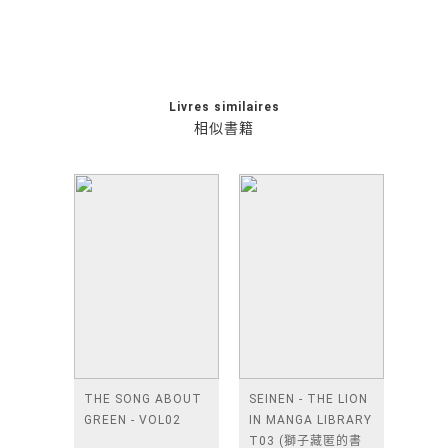
Livres similaires
相似書籍
THE SONG ABOUT
SEINEN - THE LION
GREEN - VOL02
IN MANGA LIBRARY
T03 (獅子藏匿的書