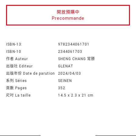
開放預購中
Precommande
ISBN-13:
9782344061701
ISBN-10
2344061703
作者 Auteur
SHENG CHANG 常勝
出版社 Editeur
GLENAT
出版年份 Date de parution
2024/04/03
系列 Séries
SEINEN
頁數 Pages
352
尺吋 La taille
14.5 x 2.3 x 21 cm