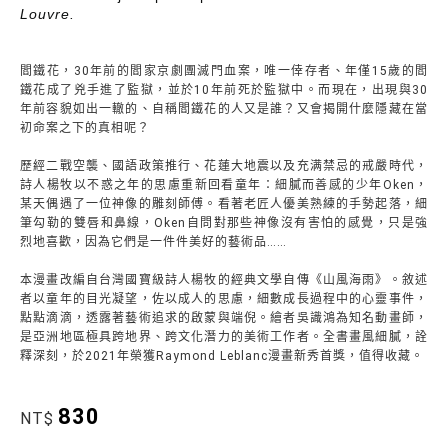
Louvre.
閻鐵花，30年前的閻家京劇團滅門血案，唯一倖存者、年僅15歲的閻
鐵花成了兇手進了監獄，並於10年前死於監獄中。而現在，出現與30
年前容貌如出一轍的、自稱閻鐵花的人又是誰？又會揭開什麼隱藏在當
初命案之下的真相呢？
歷經二戰空襲、國語政策推行、花蓮大地震以及充满禁忌的戒嚴時代，
詩人楊牧以不惑之年的思慮重新回看童年：細膩而善感的少年Oken，
某天偶遇了一位神像的雕刻師傅。看著老匠人優美熟練的手勢起落，細
筆勾勒的雙唇和鼻線，Oken自問對那些神像沒有害怕的感覺，只是強
烈地喜歡，因為它們是一件件美好的藝術品……
本漫畫改編自台灣國寶級詩人楊牧的經典文學自傳《山風海雨》。敘述
者以童年的目光凝望，佐以成人的思慮，細數成長過程中的心靈事件，
點點滴滴，透露著藝術追求的啟蒙與端倪。繪者吳識鴻為知名動畫師，
是亞洲地區極具跨地界、跨文化潛力的美術工作者。全書畫風細膩，詮
釋深刻，於2021年榮獲Raymond Leblanc漫畫新秀首獎，值得收藏。
830
NT$