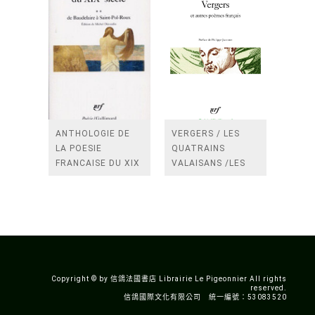
ANTHOLOGIE DE
VERGERS / LES
LA POESIE
QUATRAINS
FRANCAISE DU XIX
VALAISANS /LES
SIECLE (TOME 2-DE
ROSES /LES
BAUDELAIRE A
FENETRES
SAINT-POL-ROUX)
/TENDRES IMPOTS
A LA FRANCE
Copyright © by 信鴿法國書店 Librairie Le Pigeonnier All rights
reserved.
信鴿國際文化有限公司 統一編號：53083520