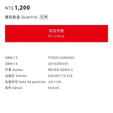
1,200
NT$
購買數量 Quantité:
現貨供應
En stock
ISBN-13:
9782016286555
ISBN-10
2016286555
作者 Auteur
MEYER DENIS C.
出版社 Editeur
HACHETTE FLE
出版年份 Date de parution
24/1/30
系列 Séries
FOCUS