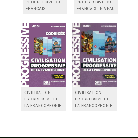
PROGRESSIVE DU
PROGRESSIVE DU
FRANCAIS
FRANCAIS - NIVEAU
CORRIGES NIVEAU
AVANCE B2-C1 +
B2-C1 AVANCE 2E
CD AUDIO 2E
EDITION 解答本
EDITION AVEC 500
ACTIVITES 題目本
CIVILISATION
CIVILISATION
PROGRESSIVE DE
PROGRESSIVE DE
LA FRANCOPHONIE
LA FRANCOPHONIE
- INTERMEDIAIRE
- INTERMEDIAIRE
(A2-B1) CORRIGES
(A2-B1) 題目本
解答本