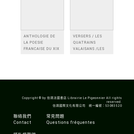
ANTHOLOGIE DE
VERGERS / LES
LA POESIE
QUATRAINS
FRANCAISE DU XIX
VALAISANS /LES
SIECLE (TOME 2-DE
ROSES /LES
BAUDELAIRE A
FENETRES
SAINT-POL-ROUX)
/TENDRES IMPOTS
A LA FRANCE
Copyright © by 信鴿法國書店 Librairie Le Pigeonnier All rights
reserved.
信鴿國際文化有限公司 統一編號：53083520
聯絡我們
常見問題
Contact
Questions fréquentes