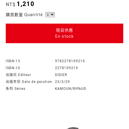
1,210
NT$
購買數量 Quantité:
現貨供應
En stock
ISBN-13:
9782278109210
ISBN-10
2278109219
出版社 Editeur
DIDIER
出版年份 Date de parution
23/3/29
系列 Séries
KAMOUN/RIPAUD