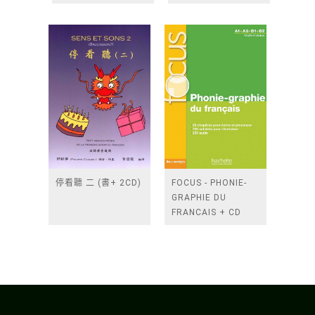
FRANCAIS A1/A2 -
LIVRE +
DIDIERFLE.APP
停看聽 二 (書+ 2CD)
FOCUS - PHONIE-
GRAPHIE DU
FRANCAIS + CD
AUDIO MP3 +
CORRIGES