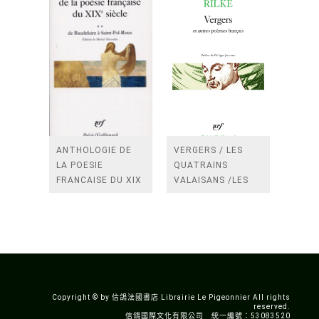
ANTHOLOGIE DE
VERGERS / LES
LA POESIE
QUATRAINS
FRANCAISE DU XIX
VALAISANS /LES
SIECLE (TOME 2-DE
ROSES /LES
BAUDELAIRE A
FENETRES
SAINT-POL-ROUX)
/TENDRES IMPOTS
A LA FRANCE
Copyright © by 信鴿法國書店 Librairie Le Pigeonnier All rights
reserved.
信鴿國際文化有限公司 統一編號：53083520