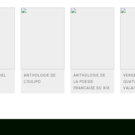
IEL
ANTHOLOGIE DE
ANTHOLOGIE DE
VERGE
L'OULIPO
LA POESIE
QUAT
FRANCAISE DU XIX
VALAI
SIECLE (TOME 2-DE
ROSES
BAUDELAIRE A
FENE
SAINT-POL-ROUX)
/TEN
A LA 