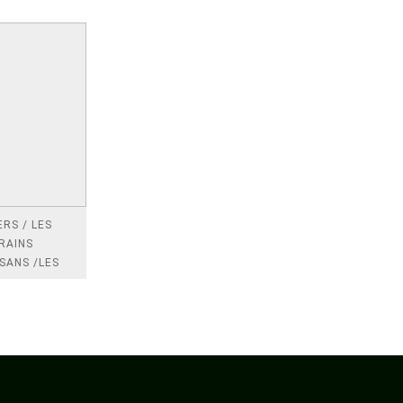
RS / LES
RAINS
SANS /LES
 /LES
TRES
DRES IMPOTS
FRANCE