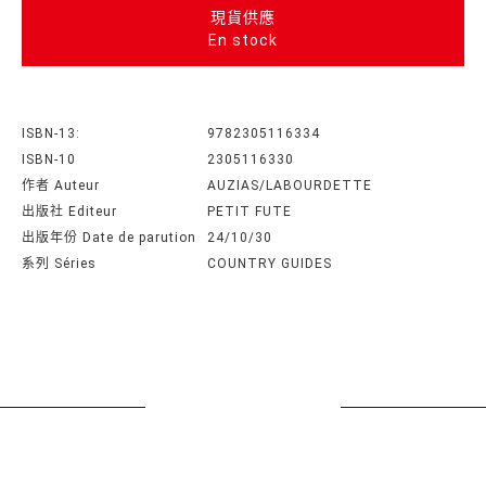
現貨供應
En stock
ISBN-13:
9782305116334
ISBN-10
2305116330
作者 Auteur
AUZIAS/LABOURDETTE
出版社 Editeur
PETIT FUTE
出版年份 Date de parution
24/10/30
系列 Séries
COUNTRY GUIDES