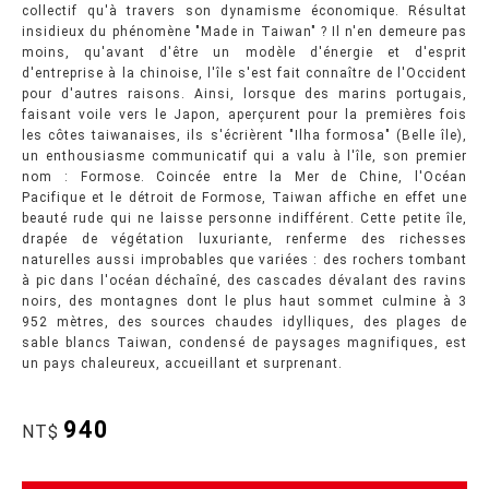
collectif qu'à travers son dynamisme économique. Résultat
insidieux du phénomène "Made in Taiwan" ? Il n'en demeure pas
moins, qu'avant d'être un modèle d'énergie et d'esprit
d'entreprise à la chinoise, l'île s'est fait connaître de l'Occident
pour d'autres raisons. Ainsi, lorsque des marins portugais,
faisant voile vers le Japon, aperçurent pour la premières fois
les côtes taiwanaises, ils s'écrièrent "Ilha formosa" (Belle île),
un enthousiasme communicatif qui a valu à l'île, son premier
nom : Formose. Coincée entre la Mer de Chine, l'Océan
Pacifique et le détroit de Formose, Taiwan affiche en effet une
beauté rude qui ne laisse personne indifférent. Cette petite île,
drapée de végétation luxuriante, renferme des richesses
naturelles aussi improbables que variées : des rochers tombant
à pic dans l'océan déchaîné, des cascades dévalant des ravins
noirs, des montagnes dont le plus haut sommet culmine à 3
952 mètres, des sources chaudes idylliques, des plages de
sable blancs Taiwan, condensé de paysages magnifiques, est
un pays chaleureux, accueillant et surprenant.
940
NT$