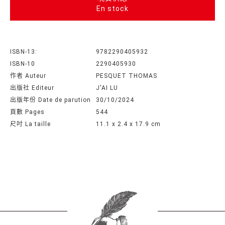
En stock
ISBN-13:
9782290405932
ISBN-10
2290405930
作者 Auteur
PESQUET THOMAS
出版社 Editeur
J'AI LU
出版年份 Date de parution
30/10/2024
頁數 Pages
544
尺吋 La taille
11.1 x 2.4 x 17.9 cm