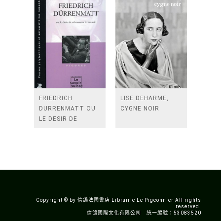
FRIEDRICH
LISE DEHARME,
DURRENMATT OU
CYGNE NOIR
LE DESIR DE
REINVENTER LE
MONDE - FIGURES -
N 32
Copyright © by 信鴿法國書店 Librairie Le Pigeonnier All rights
reserved.
信鴿國際文化有限公司 統一編號：53083520