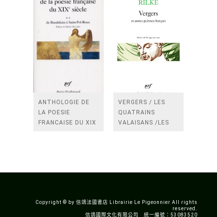
ANTHOLOGIE DE
VERGERS / LES
LA POESIE
QUATRAINS
FRANCAISE DU XIX
VALAISANS /LES
SIECLE (TOME 2-DE
ROSES /LES
BAUDELAIRE A
FENETRES
SAINT-POL-ROUX)
/TENDRES IMPOTS
A LA FRANCE
Copyright © by 信鴿法國書店 Librairie Le Pigeonnier All rights
reserved.
信鴿國際文化有限公司 統一編號：53083520