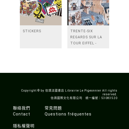
STICKERS
TRENTE-SIX
REGARDS SUR LA
TOUR EIFFEL -
BILINGUE
FRANCAIS ANGLAIS
Copyright © by 信鴿法國書店 Librairie Le Pigeonnier All rights
reserved.
信鴿國際文化有限公司 統一編號：53083520
聯絡我們
常見問題
Contact
Questions fréquentes
隱私權聲明