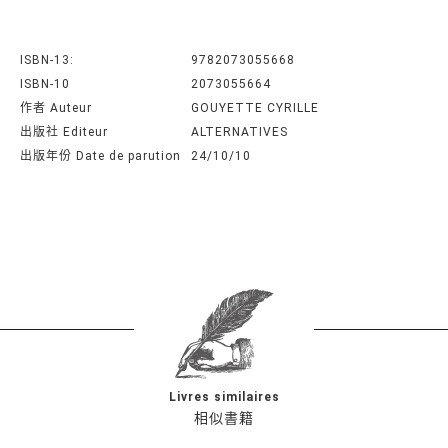
ISBN-13:
9782073055668
ISBN-10
2073055664
作者 Auteur
GOUYETTE CYRILLE
出版社 Editeur
ALTERNATIVES
出版年份 Date de parution
24/10/10
Livres similaires
相似書籍