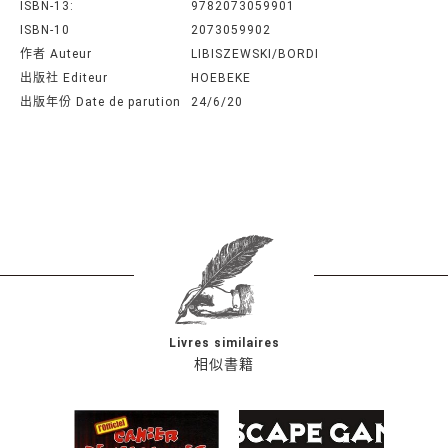
ISBN-13:
9782073059901
ISBN-10
2073059902
作者 Auteur
LIBISZEWSKI/BORDI
出版社 Editeur
HOEBEKE
出版年份 Date de parution
24/6/20
Livres similaires
相似書籍