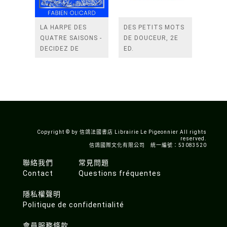
LA HARPE DES
DES PETITS MOTS
QUATRE SAISONS -
DE DOUCEUR, 2E
DECIDEZ DE
ED.
VOTRE DESTIN -
LA SAGA DE DAGDA
Copyright © by 信鴿法國書店 Librairie Le Pigeonnier All rights
reserved.
信鴿國際文化有限公司 統一編號：53083520
聯絡我們
常見問題
Contact
Questions fréquentes
隱私權聲明
Politique de confidentialité
會員服務條款