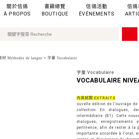
關於信鴿
書籍總覽
信鴿活動
信鴿
À PROPOS
BOUTIQUE
ÉVÉNEMENTS
ARTI
 Méthodes de langue
>
字彙 Vocabulaire
字彙 Vocabulaire
VOCABULAIRE NIVE
內頁試閱 EXTRAITS
ouvelle édition de l'ouvrage de
collection En dialogues, d
intermédiaire (B1). Cette nouv
dialogues, enregistrements e
pertinence, afin de rester à la
importante accordée à l'oral, 