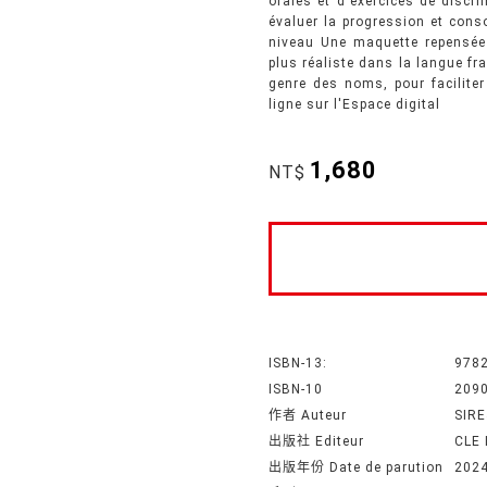
orales et d'exercices de discri
évaluer la progression et conso
niveau Une maquette repensée 
plus réaliste dans la langue fr
genre des noms, pour faciliter
ligne sur l'Espace digital
1,680
NT$
ISBN-13:
978
ISBN-10
209
作者 Auteur
SIR
出版社 Editeur
CLE
出版年份 Date de parution
202