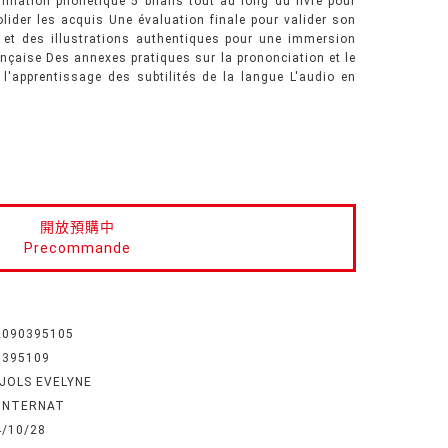
mination phonétique 5 bilans tout au long du livre pour
lider les acquis Une évaluation finale pour valider son
et des illustrations authentiques pour une immersion
ançaise Des annexes pratiques sur la prononciation et le
 l'apprentissage des subtilités de la langue L'audio en
開放預購中
Precommande
2090395105
0395109
EJOLS EVELYNE
 INTERNAT
4/10/28