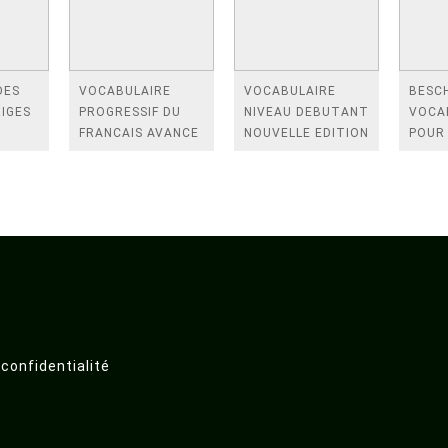
DES
VOCABULAIRE
VOCABULAIRE
BESCH
IGES
PROGRESSIF DU
NIVEAU DEBUTANT
VOCA
FRANCAIS AVANCE
NOUVELLE EDITION
POUR 
+ APPLI 2ED
NOUV
 confidentialité