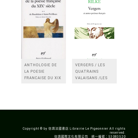
ANTHOLOGIE DE
VERGERS / LES
LA POESIE
QUATRAINS
FRANCAISE DU XIX
VALAISANS /LES
SIECLE (TOME 2-DE
ROSES /LES
BAUDELAIRE A
FENETRES
SAINT-POL-ROUX)
/TENDRES IMPOTS
A LA FRANCE
Copyright © by 信鴿法國書店 Librairie Le Pigeonnier All rights
reserved.
信鴿國際文化有限公司 統一編號：53083520