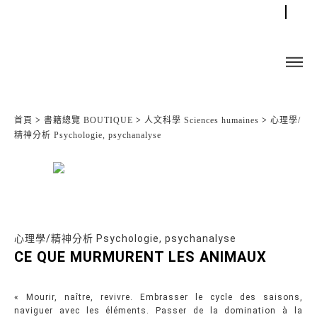
首頁
>
書籍總覽 BOUTIQUE
>
人文科學 Sciences humaines
>
心理學/
精神分析 Psychologie, psychanalyse
心理學/精神分析 Psychologie, psychanalyse
CE QUE MURMURENT LES ANIMAUX
« Mourir, naître, revivre. Embrasser le cycle des saisons,
naviguer avec les éléments. Passer de la domination à la