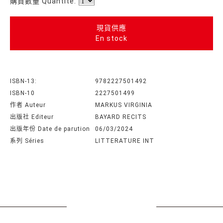
購買數量 Quantité:
現貨供應
En stock
ISBN-13:
9782227501492
ISBN-10
2227501499
作者 Auteur
MARKUS VIRGINIA
出版社 Editeur
BAYARD RECITS
出版年份 Date de parution
06/03/2024
系列 Séries
LITTERATURE INT