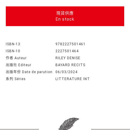
現貨供應
En stock
ISBN-13:
9782227501461
ISBN-10
2227501464
作者 Auteur
RILEY DENISE
出版社 Editeur
BAYARD RECITS
出版年份 Date de parution
06/03/2024
系列 Séries
LITTERATURE INT