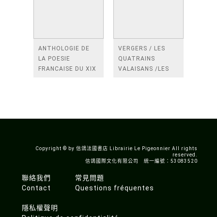
ANTHOLOGIE DE
VERGERS / LES
LA POESIE
QUATRAINS
FRANCAISE DU XIX
VALAISANS /LES
SIECLE (TOME 2-DE
ROSES /LES
BAUDELAIRE A
FENETRES
SAINT-POL-ROUX)
/TENDRES IMPOTS
A LA FRANCE
Copyright © by 信鴿法國書店 Librairie Le Pigeonnier All rights
reserved.
信鴿國際文化有限公司 統一編號：53083520
聯絡我們
常見問題
Contact
Questions fréquentes
隱私權聲明