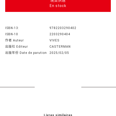
現貨供應
En stock
ISBN-13:
9782203290402
ISBN-10
2203290404
作者 Auteur
VIVES
出版社 Editeur
CASTERMAN
出版年份 Date de parution
2025/02/05
Livres similaires