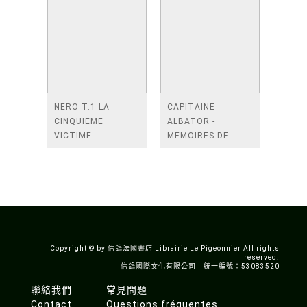
NERO T.1 LA
CAPITAINE
CINQUIEME
ALBATOR -
VICTIME
MEMOIRES DE
L'ARCADIA - TOME
1
Copyright © by 信鴿法國書店 Librairie Le Pigeonnier All rights
reserved.
信鴿國際文化有限公司 統一編號：53083520
聯絡我們
常見問題
Contact
Questions fréquentes