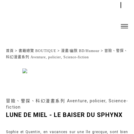
首頁
>
書籍總覽 BOUTIQUE
>
漫畫/幽默 BD/Humour
>
冒險、警探、
科幻漫畫系列 Aventure, policier, Science-fiction
冒險、警探、科幻漫畫系列 Aventure, policier, Science-
fiction
LUNE DE MIEL - LE BAISER DU SPHYNX
Sophie et Quentin, en vacances sur une île grecque, sont bien