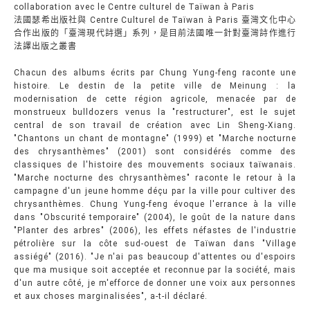
collaboration avec le Centre culturel de Taïwan à Paris
法國瑟希出版社與 Centre Culturel de Taïwan à Paris 臺灣文化中心
合作出版的「臺灣現代詩選」系列，是目前法國唯一針對臺灣詩作進行
法譯出版之叢書
Chacun des albums écrits par Chung Yung-feng raconte une
histoire. Le destin de la petite ville de Meinung : la
modernisation de cette région agricole, menacée par de
monstrueux bulldozers venus la "restructurer", est le sujet
central de son travail de création avec Lin Sheng-Xiang.
"Chantons un chant de montagne" (1999) et "Marche nocturne
des chrysanthèmes" (2001) sont considérés comme des
classiques de l'histoire des mouvements sociaux taïwanais.
"Marche nocturne des chrysanthèmes" raconte le retour à la
campagne d'un jeune homme déçu par la ville pour cultiver des
chrysanthèmes. Chung Yung-feng évoque l'errance à la ville
dans "Obscurité temporaire" (2004), le goût de la nature dans
"Planter des arbres" (2006), les effets néfastes de l'industrie
pétrolière sur la côte sud-ouest de Taïwan dans "Village
assiégé" (2016). "Je n'ai pas beaucoup d'attentes ou d'espoirs
que ma musique soit acceptée et reconnue par la société, mais
d'un autre côté, je m'efforce de donner une voix aux personnes
et aux choses marginalisées", a-t-il déclaré.