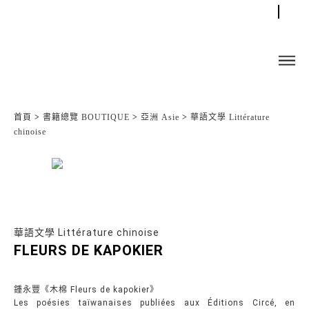
首頁
>
書籍總覽 BOUTIQUE
>
亞洲 Asie
>
華語文學 Littérature
chinoise
華語文學 Littérature chinoise
FLEURS DE KAPOKIER
鍾永豐《木棉 Fleurs de kapokier》
Les poésies taïwanaises publiées aux Éditions Circé, en