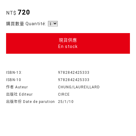
720
NT$
購買數量 Quantité:
現貨供應
En stock
ISBN-13:
9782842425333
ISBN-10
9782842425333
作者 Auteur
CHUNG/LAUREILLARD
出版社 Editeur
CIRCE
出版年份 Date de parution
25/1/10