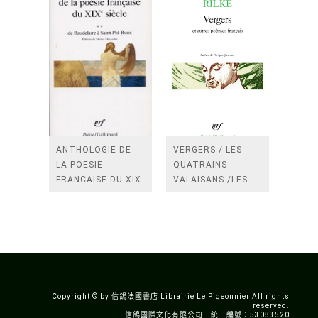
ANTHOLOGIE DE
VERGERS / LES
LA POESIE
QUATRAINS
FRANCAISE DU XIX
VALAISANS /LES
SIECLE (TOME 2-DE
ROSES /LES
BAUDELAIRE A
FENETRES
SAINT-POL-ROUX)
/TENDRES IMPOTS
A LA FRANCE
Copyright © by 信鴿法國書店 Librairie Le Pigeonnier All rights
reserved.
信鴿國際文化有限公司 統一編號：53083520