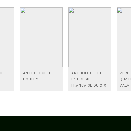
IEL
ANTHOLOGIE DE
ANTHOLOGIE DE
VERGE
L'OULIPO
LA POESIE
QUAT
FRANCAISE DU XIX
VALAI
SIECLE (TOME 2-DE
ROSES
BAUDELAIRE A
FENE
SAINT-POL-ROUX)
/TEN
A LA 