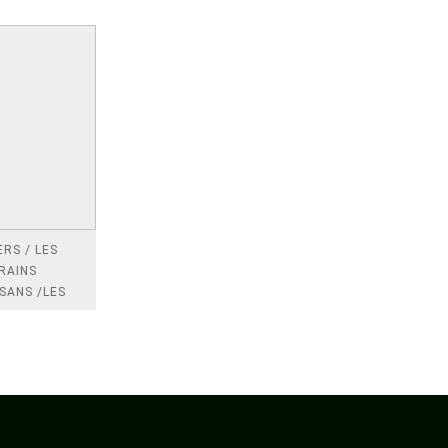
RS / LES
RAINS
SANS /LES
 /LES
TRES
DRES IMPOTS
FRANCE